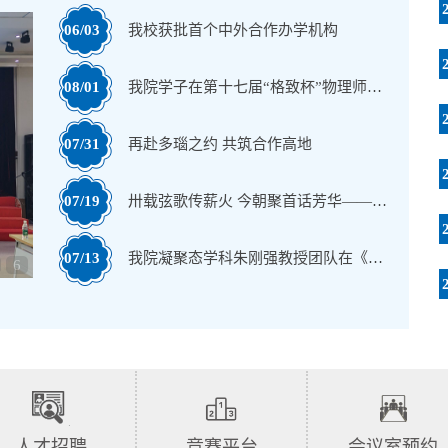
06/03
我校获批首个中外合作办学机构
08/01
我院学子在第十七届“格致杯”物理师范生教学技能展评活动中喜获佳绩
07/31
再赴多瑙之约 共筑合作高地
07/19
卅载弦歌传薪火 今朝聚首话芳华——我院举行1996届校友毕业30年返校活动
07/13
我院凝聚态学科朱刚强教授团队在《Advanced Functional Materials》上发表论文
6
人才招聘
竞赛平台
会议室预约