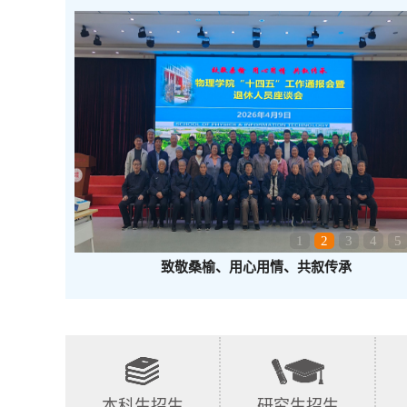
1
2
3
4
5
致敬桑榆、用心用情、共叙传承
本科生招生
研究生招生