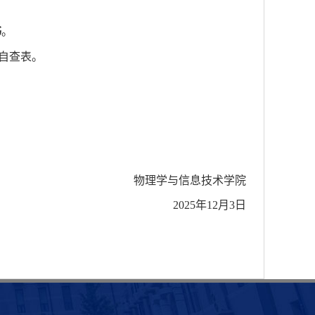
书
。
自查表。
物理学与信息技术学院
202
5
年
12
月
3
日