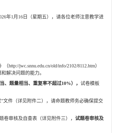
02
6
年
1
月
16
日（星期五），请各位老师注意教学进
u.edu.cn/old/info/2102/8112.htm）
题和解决问题的能力。
当、题量相当、重复率不超过
10%），
试卷模板
求”文件（详见附件二），请命题教师务必确保提交
题
卷
审核及自查表
（
详见附件三），
试题卷审核及