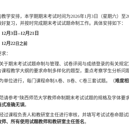
的教学安排，本学期期末考试时间为
202
6
年
1
月
3
日（星期六）至
2
做好复习，并按时完成期末考试试题命制工作。具体安排如下：
：
12
月
3
日
--
12
月
21
日
：
12
月
22
日之前
要求：
期末考试试题命制与管理、试卷评阅与成绩登录的有关规定》（http://jwc.snn
合课程教学大纲的要求命制多样化的题型，重点考察学生分析问
程为单位进行，每门课程命制A卷、B卷、C卷三套试题。（
难度相
规范请参考“陕西师范大学教师命制期末考试试题的规格及字体要
格式准确无误
。
经过课程负责人和教研室主任进行审核，并填写
考试试卷命题试
教师、所有使用试题教师和教研室主任签名
。