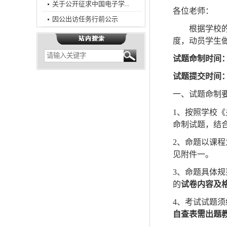
关于公开征求中国电子学...
各位老师：
因公出访任务行前公示
根据学校
度，动员学生
试题命制时间
试题提交时间
一、
试题命制
1、按照学校《关于
命制试题，结
2、命题以课
见附件一。
3、命题具体
的
试卷内容及
4、
考试
试题
须
自查表
需
出题