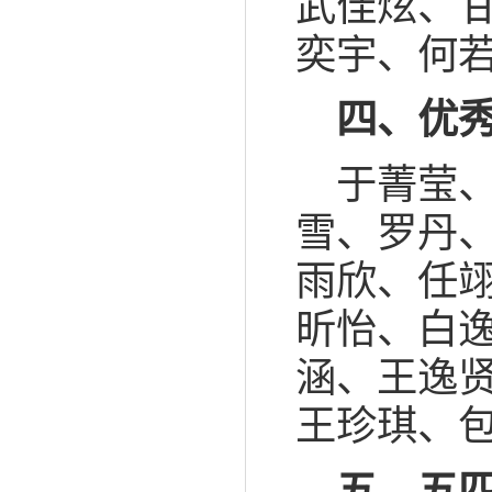
武佳炫、
奕宇、何
四、优
于菁莹
雪、罗丹
雨欣、任
昕怡、白
涵、王逸
王珍琪、
五、
五