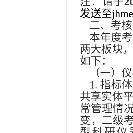
注：请于
2
发送至jhmei.
二、考核
本年度考
两大板块
如下：
（一）仪
1. 指
共享实体
常管理情
变，二级考
型科研仪